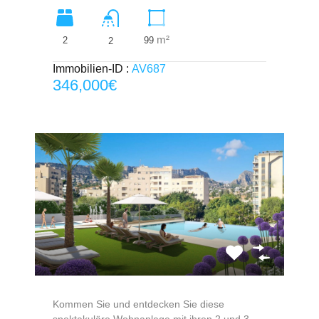
m²
2
99
2
Immobilien-ID :
AV687
346,000€
Kommen Sie und entdecken Sie diese
spektakuläre Wohnanlage mit ihren 2 und 3