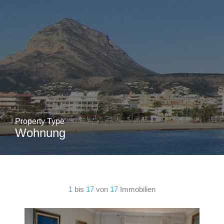
Property Type
Wohnung
1
bis
17
von
17
Immobilien