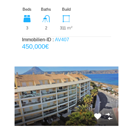
Beds
Baths
Build
m²
3
311
2
Immobilien-ID :
AV407
450,000€