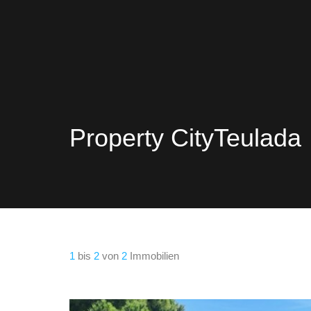
Property City
Teulada
1
bis
2
von
2
Immobilien